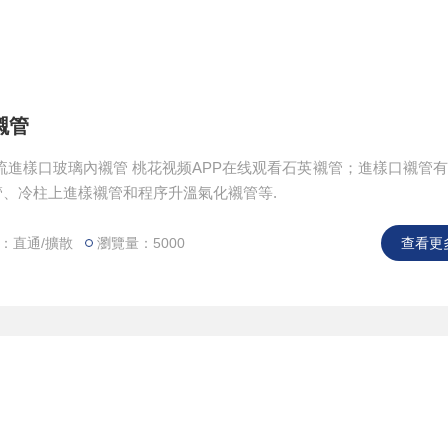
襯管
流進樣口玻璃內襯管 桃花视频APP在线观看石英襯管；進樣口襯管
、冷柱上進樣襯管和程序升溫氣化襯管等.
：直通/擴散
瀏覽量：5000
查看更