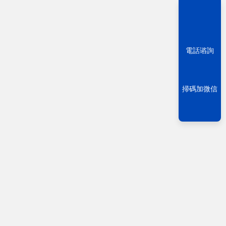
電話谘詢
掃碼加微信