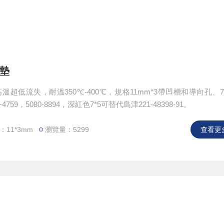
樣墊
溫超低流失，耐溫350℃-400℃，規格11mm*3帶凹槽和導向孔、7
4759，5080-8894，深紅色7*5可替代島津221-48398-91。
11*3mm
瀏覽量：5299
查看更