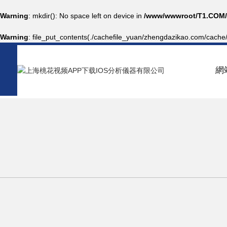
Warning
: mkdir(): No space left on device in
/www/wwwroot/T1.COM/
Warning
: file_put_contents(./cachefile_yuan/zhengdazikao.com/cache/9
網