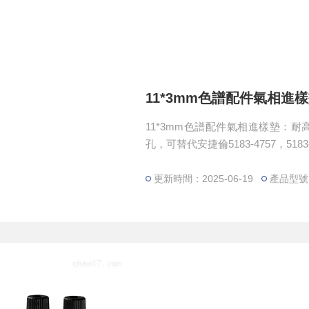
11*3mm色譜配件氣相進
11*3mm色譜配件氣相進樣墊：耐高
孔，可替代安捷倫5183-4757，5183-
更新時間：2025-06-19
產品型號：