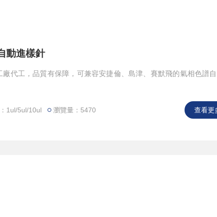
氣相自動進樣針
工廠代工，品質有保障，可兼容安捷倫、島津、賽默飛的氣相色譜自
ul/5ul/10ul
瀏覽量：5470
查看更