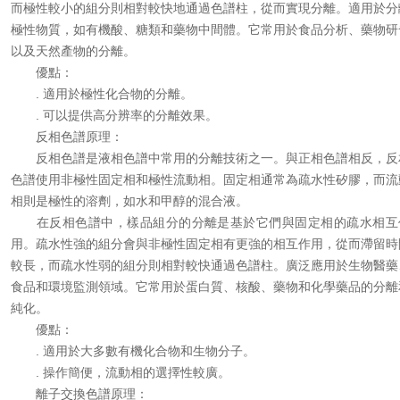
而極性較小的組分則相對較快地通過色譜柱，從而實現分離。適用於分
極性物質，如有機酸、糖類和藥物中間體。它常用於食品分析、藥物研
以及天然產物的分離。
優點：
. 適用於極性化合物的分離。
. 可以提供高分辨率的分離效果。
反相色譜原理：
反相色譜是液相色譜中常用的分離技術之一。與正相色譜相反，反
色譜使用非極性固定相和極性流動相。固定相通常為疏水性矽膠，而流
相則是極性的溶劑，如水和甲醇的混合液。
在反相色譜中，樣品組分的分離是基於它們與固定相的疏水相互
用。疏水性強的組分會與非極性固定相有更強的相互作用，從而滯留時
較長，而疏水性弱的組分則相對較快通過色譜柱。廣泛應用於生物醫藥
食品和環境監測領域。它常用於蛋白質、核酸、藥物和化學藥品的分離
純化。
優點：
. 適用於大多數有機化合物和生物分子。
. 操作簡便，流動相的選擇性較廣。
離子交換色譜原理：