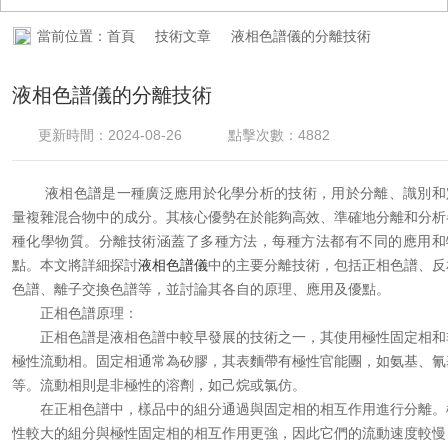
視頻中心
當前位置：
首頁
技術文章
液相色譜儀的分離技術
資料下載
液相色譜儀的分離技術
更新時間：2024-08-26
點擊次數：4882
在線留言
液相色譜是一種廣泛應用於化學分析的技術，用於分離、識別和
聯係桃花视频APP下载
量複雜混合物中的成分。其核心優勢在於能夠高效、準確地分離和分析
種化學物質。分離技術涵蓋了多種方法，每種方法都有不同的應用和
IOS
點。本文將詳細探討
液相色譜儀
中的主要分離技術，包括正相色譜、反
色譜、離子交換色譜等，並討論其各自的原理、應用及優點。
正相色譜原理：
正相色譜是液相色譜中較早發展的技術之一，其使用極性固定相和
極性流動相。固定相通常為矽膠，其表麵帶有極性官能團，如氨基、氰
等。流動相則是非極性的溶劑，如己烷或氯仿。
在正相色譜中，樣品中的組分通過與固定相的相互作用進行分離。
性較大的組分與極性固定相的相互作用更強，因此它們的流動速度較慢